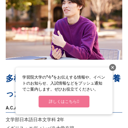
多様性あふれるキャンパスで養
学習院大学の"今"をお伝えする情報や、イベン
トのお知らせ、入試情報などをプッシュ通知
でご案内します。ぜひお役立てください。
った新しい価値観
詳しくはこちら
A.C.Aさん
文学部日本語日本文学科 2年