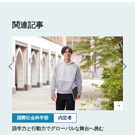
関連記事
国際社会科学部
内定者
理
語学力と行動力でグローバルな舞台へ挑む
して
自己