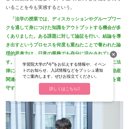
いることを今も実感するという。
「法学の授業では、ディスカッションやグループワー
クを通して身につけた知識をアウトプットする機会が多
くありました。ある課題に対して論証を行い、結論を導
き出すというプロセスを何度も重ねたことで養われた論
理的思考力は、日常の業務でも存分に活かされていま
す。また、売買でも賃貸でも不動産の取引は基本的に法
学習院大学の"今"をお伝えする情報や、イベン
トのお知らせ、入試情報などをプッシュ通知
律に基づいて行われますので、学生時代に学んだ不動産
でご案内します。ぜひお役立てください。
関連の法律の知識は直接的に役立っていますし、法を遵
守することの大切さも常に意識しています」
詳しくはこちら