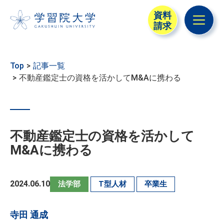
資料
請求
メニュ
Top
記事一覧
不動産鑑定士の資格を活かしてM&Aに携わる
不動産鑑定士の資格を活かして
M&Aに携わる
2024.06.10
法学部
T型人材
卒業生
寺田 通成