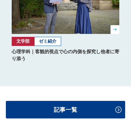
文学部
ゼミ紹介
文
を与え
心理学科｜客観的視点で心の内側を探究し他者に寄
フラ
り添う
力で
記事一覧