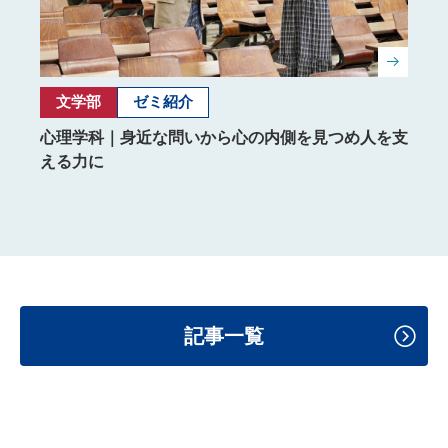
文学部
ゼミ紹介
文
い、未
心理学科｜身近な問いから心の内側を見つめ人を支
フラ
える力に
り、
記事一覧